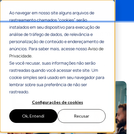
Ao navegar em nosso site alguns arquivos de
rastreamento chamados “cookies” serão
Search for:
instalados em seu dispositivo para execução de
Gestão de equipes: saiba como
análise de tráfego de dados, de relevância e
melhorar produtividade e
personalização de conteúdo e endereçamento de
anúncios. Para saber mais, acesse nosso
Aviso de
performance
Privacidade.
Se você recusar, suas informações não serão
Por
Equipe Editorial 1Doc
12 Setembro 2024
rastreadas quando você acessar este site. Um
8 Min De Leitura
cookie simples será usado em seu navegador para
lembrar sobre sua preferência de não ser
rastreado.
Configurações de cookies
Ok, Entendi
Recusar