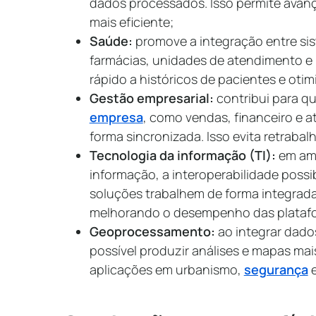
dados processados. Isso permite avan
mais eficiente;
Saúde:
promove a integração entre sis
farmácias, unidades de atendimento e 
rápido a históricos de pacientes e oti
Gestão empresarial:
contribui para qu
empresa
, como vendas, financeiro e 
forma sincronizada. Isso evita retraba
Tecnologia da informação (TI):
em amb
informação, a interoperabilidade possib
soluções trabalhem de forma integrada
melhorando o desempenho das plataf
Geoprocessamento:
ao integrar dados
possível produzir análises e mapas ma
aplicações em urbanismo,
segurança
e