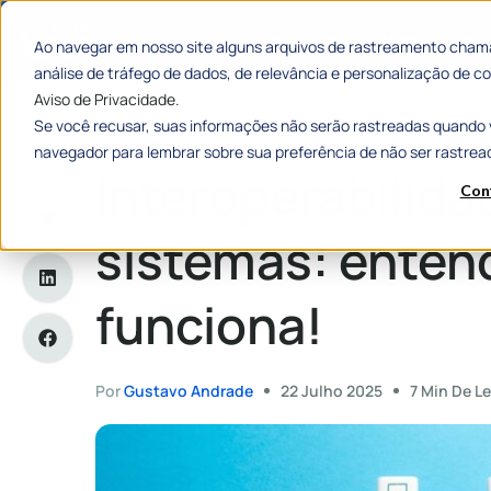
Categorias
Histórias de
Ao navegar em nosso site alguns arquivos de rastreamento chama
análise de tráfego de dados, de relevância e personalização de
Aviso de Privacidade.
Se você recusar, suas informações não serão rastreadas quando 
Home
»
Interoperabilidade entre sistemas: entenda como el
navegador para lembrar sobre sua preferência de não ser rastrea
Interoperabilida
Con
sistemas: enten
funciona!
Por
Gustavo Andrade
22 Julho 2025
7 Min De Le