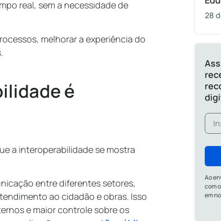
Edu
empo real, sem a necessidade de
28 d
processos, melhorar a experiência do
s.
Ass
rec
ilidade é
rec
dig
e a interoperabilidade se mostra
Ao en
unicação entre diferentes setores,
com o
tendimento ao cidadão e obras. Isso
em n
ternos e maior controle sobre os