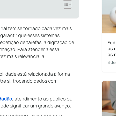
onal tem se tornado cada vez mais
garantir que esses sistemas
petição de tarefas, a digitação de
Fed
os 
rmação. Para atender a essa
os 
z mais relevância: a
3 de
bilidade está relacionada à forma
tre si, trocando dados com
idadão
, atendimento ao público ou
pode significar um grande avanço.