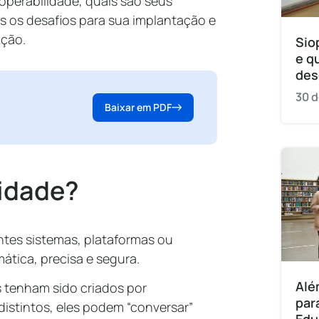
operabilidade, quais são seus
is os desafios para sua implantação e
ação.
Sio
e q
des
30 d
Baixar em PDF
lidade?
ntes sistemas, plataformas ou
ática, precisa e segura.
Alé
s tenham sido criados por
par
istintos, eles podem “conversar”