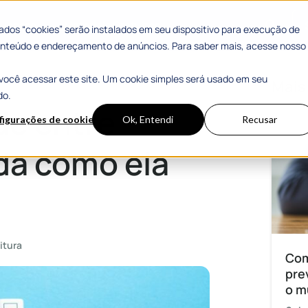
 Sucesso
Materiais Gratuitos
dos “cookies” serão instalados em seu dispositivo para execução de
 conteúdo e endereçamento de anúncios. Para saber mais, acesse nosso
você acessar este site. Um cookie simples será usado em seu
a funciona!
Mais
do.
de entre
figurações de cookies
Ok, Entendi
Recusar
da como ela
itura
Com
pre
o m