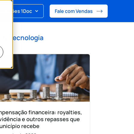
Soluções 1Doc
Fale com Vendas
 de
Tecnologia
pensação financeira: royalties,
vidência e outros repasses que
unicípio recebe