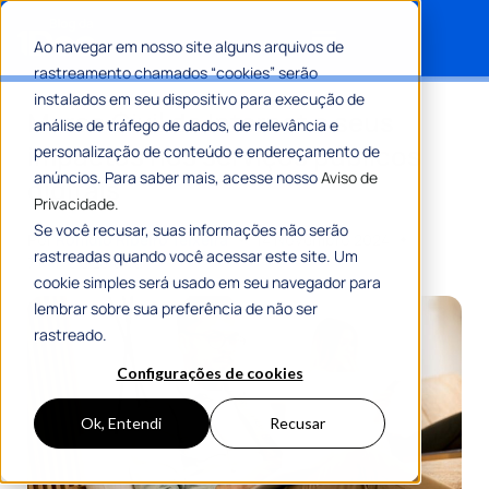
Ao navegar em nosso site alguns arquivos de
rastreamento chamados “cookies” serão
Search for:
instalados em seu dispositivo para execução de
Marco Civil da Internet e seus
análise de tráfego de dados, de relevância e
impactos nos serviços públicos
personalização de conteúdo e endereçamento de
anúncios. Para saber mais, acesse nosso
Aviso de
digitais
Privacidade.
Se você recusar, suas informações não serão
Por
Romulo Ribeiro Teixeira
14 Novembro 2024
rastreadas quando você acessar este site. Um
7 Min De Leitura
cookie simples será usado em seu navegador para
lembrar sobre sua preferência de não ser
rastreado.
Configurações de cookies
Ok, Entendi
Recusar