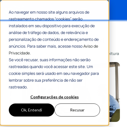
Ao navegar em nosso site alguns arquivos de
rastreamento chamados “cookies” serão
Search for:
instalados em seu dispositivo para execução de
Modelagem de processos:
análise de tráfego de dados, de relevância e
entenda o que é e como fazer!
personalização de conteúdo e endereçamento de
anúncios. Para saber mais, acesse nosso
Aviso de
Privacidade.
Por
Flávia Resende
25 Outubro 2024
7 Min De Leitura
Se você recusar, suas informações não serão
rastreadas quando você acessar este site. Um
cookie simples será usado em seu navegador para
lembrar sobre sua preferência de não ser
rastreado.
Configurações de cookies
Ok, Entendi
Recusar