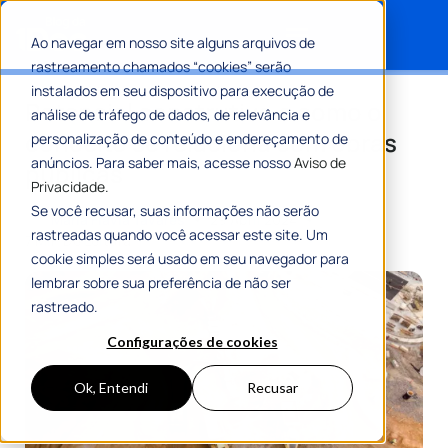
Ao navegar em nosso site alguns arquivos de
rastreamento chamados “cookies” serão
Search for:
instalados em seu dispositivo para execução de
Potencial construtivo e como o
análise de tráfego de dados, de relevância e
conceito se relaciona com obras
personalização de conteúdo e endereçamento de
anúncios. Para saber mais, acesse nosso
Aviso de
públicas
Privacidade.
Se você recusar, suas informações não serão
Por
Maria Flávia Tavares
29 Abril 2024
rastreadas quando você acessar este site. Um
7 Min De Leitura
cookie simples será usado em seu navegador para
lembrar sobre sua preferência de não ser
rastreado.
Configurações de cookies
Ok, Entendi
Recusar