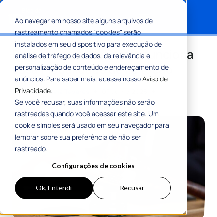
Ao navegar em nosso site alguns arquivos de
rastreamento chamados “cookies” serão
Search for:
instalados em seu dispositivo para execução de
Pregão: o que é e como funciona
análise de tráfego de dados, de relevância e
essa modalidade de licitação
personalização de conteúdo e endereçamento de
anúncios. Para saber mais, acesse nosso
Aviso de
Privacidade.
Por
Maria Flávia Tavares
03 Julho 2025
8 Min De Leitura
Se você recusar, suas informações não serão
rastreadas quando você acessar este site. Um
cookie simples será usado em seu navegador para
lembrar sobre sua preferência de não ser
rastreado.
Configurações de cookies
Ok, Entendi
Recusar