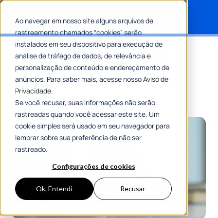
Ao navegar em nosso site alguns arquivos de
rastreamento chamados “cookies” serão
Search for:
instalados em seu dispositivo para execução de
Concorrência: entenda essa
análise de tráfego de dados, de relevância e
modalidade de licitação!
personalização de conteúdo e endereçamento de
anúncios. Para saber mais, acesse nosso
Aviso de
Privacidade.
Por
Mariana Dutra Dos Santos
06 Junho 2025
7 Min De Leitura
Se você recusar, suas informações não serão
rastreadas quando você acessar este site. Um
cookie simples será usado em seu navegador para
lembrar sobre sua preferência de não ser
rastreado.
Configurações de cookies
Ok, Entendi
Recusar