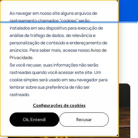
Ao navegar em nosso site alguns arquivos de
rastreamento chamados “cookies” serão
Search for:
instalados em seu dispositivo para execução de
Prescrição na execução fiscal:
análise de tráfego de dados, de relevância e
saiba como otimizar esse
personalização de conteúdo e endereçamento de
anúncios. Para saber mais, acesse nosso
Aviso de
processo
Privacidade.
Se você recusar, suas informações não serão
Por
Romulo Ribeiro Teixeira
21 Agosto 2025
rastreadas quando você acessar este site. Um
10 Min De Leitura
cookie simples será usado em seu navegador para
lembrar sobre sua preferência de não ser
rastreado.
Configurações de cookies
Ok, Entendi
Recusar