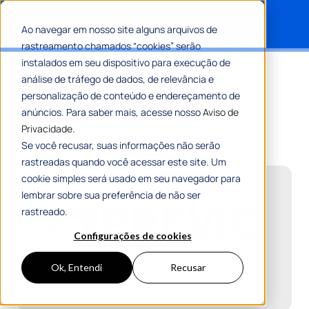
Ao navegar em nosso site alguns arquivos de
rastreamento chamados “cookies” serão
Search for:
instalados em seu dispositivo para execução de
Entenda o papel da Previc na
análise de tráfego de dados, de relevância e
fiscalização previdenciária
personalização de conteúdo e endereçamento de
anúncios. Para saber mais, acesse nosso
Aviso de
Privacidade.
Por
Maria Flávia Tavares
12 Maio 2025
7 Min De Leitura
Se você recusar, suas informações não serão
rastreadas quando você acessar este site. Um
cookie simples será usado em seu navegador para
lembrar sobre sua preferência de não ser
rastreado.
Configurações de cookies
Ok, Entendi
Recusar