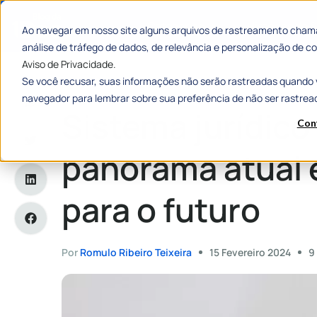
Categorias
Histórias de
Ao navegar em nosso site alguns arquivos de rastreamento chama
análise de tráfego de dados, de relevância e personalização de
Aviso de Privacidade.
Se você recusar, suas informações não serão rastreadas quando 
Home
»
Sistema jurídico brasileiro: panorama atual e os desaf
navegador para lembrar sobre sua preferência de não ser rastrea
Sistema jurídico 
Con
panorama atual 
para o futuro
Por
Romulo Ribeiro Teixeira
15 Fevereiro 2024
9