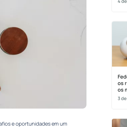
4 de
Fed
os 
os 
3 de
esafios e oportunidades em um