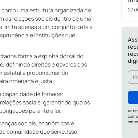
fun
27 d
o como uma estrutura organizada de
am as relações sociais dentro de uma
 limita apenas a um conjunto de leis
sprudência e instituições que
Ass
rec
rec
ctados forma a espinha dorsal do
dig
 definindo direitos e deveres dos
r estatal e proporcionando
ira ordenada e justa.
ua capacidade de fornecer
 relações sociais, garantindo que os
obrigações perante a lei.
Ao en
com o
em n
danças sociais, econômicas e
s da comunidade que serve. Isso