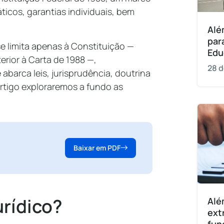
icos, garantias individuais, bem
Alé
par
se limita apenas à Constituição —
Edu
rior à Carta de 1988 —,
28 d
arca leis, jurisprudência, doutrina
rtigo exploraremos a fundo as
Baixar em PDF
urídico?
Alé
ext