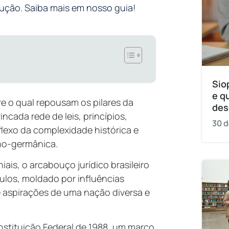
ução. Saiba mais em nosso guia!
Sio
e q
bre o qual repousam os pilares da
des
ncada rede de leis, princípios,
30 d
flexo da complexidade histórica e
mano-germânica.
is, o arcabouço jurídico brasileiro
ulos, moldado por influências
 e aspirações de uma nação diversa e
nstituição Federal de 1988, um marco