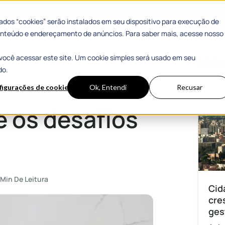
 Sucesso
Materiais Gratuitos
dos “cookies” serão instalados em seu dispositivo para execução de
 conteúdo e endereçamento de anúncios. Para saber mais, acesse nosso
você acessar este site. Um cookie simples será usado em seu
ios para o futuro
Mais
do.
brasileiro:
figurações de cookies
Ok, Entendi
Recusar
e os desafios
 Min De Leitura
Cid
cre
ges