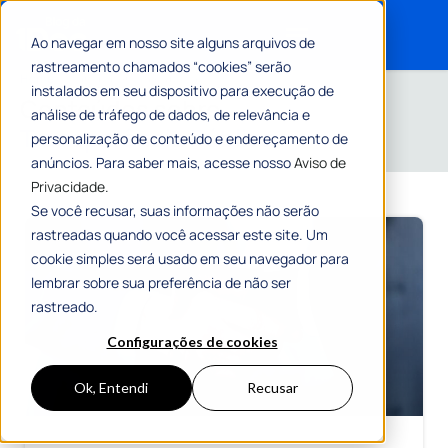
Ao navegar em nosso site alguns arquivos de
rastreamento chamados “cookies” serão
Search for:
Home
»
Transparência Pública
instalados em seu dispositivo para execução de
Conteúdos sobre
análise de tráfego de dados, de relevância e
Transparência Pública
personalização de conteúdo e endereçamento de
anúncios. Para saber mais, acesse nosso
Aviso de
Privacidade.
Se você recusar, suas informações não serão
rastreadas quando você acessar este site. Um
cookie simples será usado em seu navegador para
lembrar sobre sua preferência de não ser
rastreado.
Configurações de cookies
Ok, Entendi
Recusar