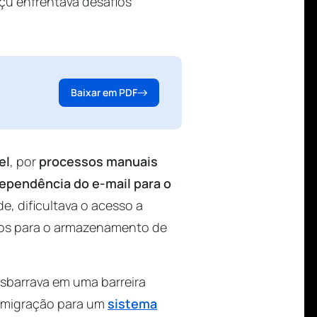
açu enfrentava desafios
Baixar em PDF
el
, por
processos manuais
ependência do e-mail para o
e, dificultava o acesso a
los para o armazenamento de
esbarrava em uma barreira
 A migração para um
sistema