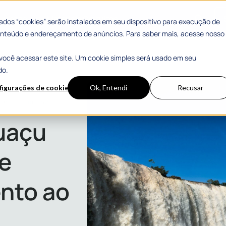
 Sucesso
Materiais Gratuitos
dos “cookies” serão instalados em seu dispositivo para execução de
 conteúdo e endereçamento de anúncios. Para saber mais, acesse nosso
você acessar este site. Um cookie simples será usado em seu
do.
figurações de cookies
Ok, Entendi
Recusar
mento ao cidadão
uaçu
 e
ento ao