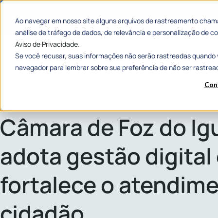
Categorias
Histórias de
Ao navegar em nosso site alguns arquivos de rastreamento chama
análise de tráfego de dados, de relevância e personalização de
Aviso de Privacidade.
Se você recusar, suas informações não serão rastreadas quando 
navegador para lembrar sobre sua preferência de não ser rastrea
Con
Home
»
Câmara de Foz do Iguaçu adota gestão digital e fortalece o atendi
Câmara de Foz do Ig
adota gestão digital
fortalece o atendim
cidadão