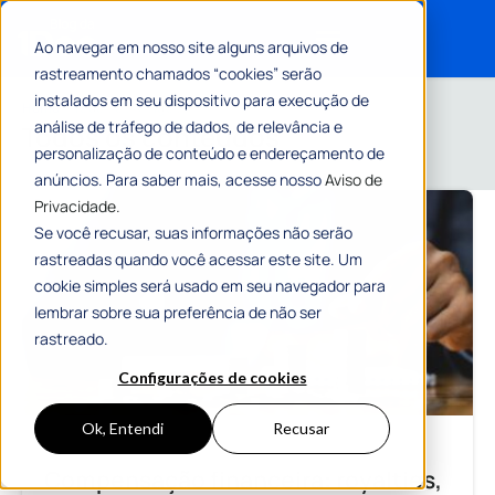
Ao navegar em nosso site alguns arquivos de
rastreamento chamados “cookies” serão
Search for:
instalados em seu dispositivo para execução de
Home
»
Todos os Artigos
análise de tráfego de dados, de relevância e
Todos os conteúdos
personalização de conteúdo e endereçamento de
anúncios. Para saber mais, acesse nosso
Aviso de
Privacidade.
Se você recusar, suas informações não serão
rastreadas quando você acessar este site. Um
cookie simples será usado em seu navegador para
lembrar sobre sua preferência de não ser
rastreado.
Configurações de cookies
Ok, Entendi
Recusar
Compensação financeira: royalties,