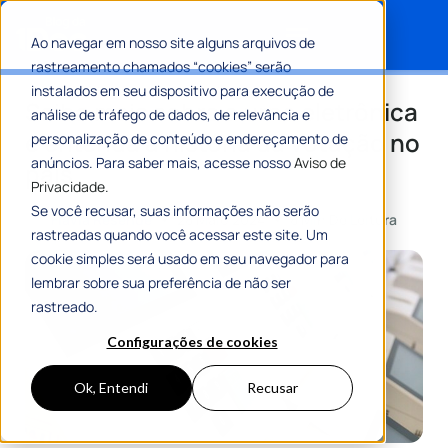
Ao navegar em nosso site alguns arquivos de
rastreamento chamados “cookies” serão
Search for:
instalados em seu dispositivo para execução de
Saiba mais sobre a urna eletrônica
análise de tráfego de dados, de relevância e
e entenda a história da votação no
personalização de conteúdo e endereçamento de
anúncios. Para saber mais, acesse nosso
Aviso de
país
Privacidade.
Se você recusar, suas informações não serão
Por
Flávia Resende
28 Maio 2024
8 Min De Leitura
rastreadas quando você acessar este site. Um
cookie simples será usado em seu navegador para
lembrar sobre sua preferência de não ser
rastreado.
Configurações de cookies
Ok, Entendi
Recusar