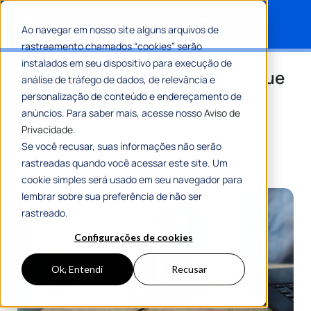
Ao navegar em nosso site alguns arquivos de
rastreamento chamados “cookies” serão
Search for:
instalados em seu dispositivo para execução de
Assine com um clique: tudo o que
análise de tráfego de dados, de relevância e
você precisa saber sobre
personalização de conteúdo e endereçamento de
anúncios. Para saber mais, acesse nosso
Aviso de
certificado digital
Privacidade.
Se você recusar, suas informações não serão
Por
Maria Flávia Tavares
07 Agosto 2025
rastreadas quando você acessar este site. Um
7 Min De Leitura
cookie simples será usado em seu navegador para
lembrar sobre sua preferência de não ser
rastreado.
Configurações de cookies
Ok, Entendi
Recusar