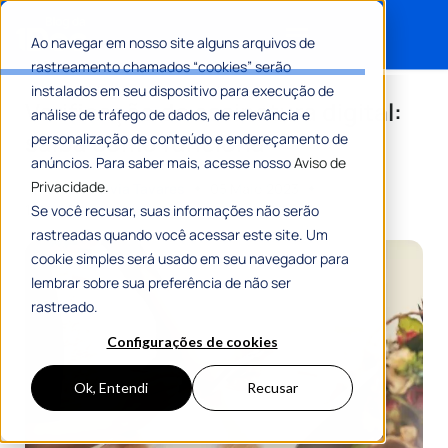
Ao navegar em nosso site alguns arquivos de
rastreamento chamados “cookies” serão
Search for:
instalados em seu dispositivo para execução de
Verificação de assinatura digital:
análise de tráfego de dados, de relevância e
saiba como funciona
personalização de conteúdo e endereçamento de
anúncios. Para saber mais, acesse nosso
Aviso de
Privacidade.
Por
Maria Flávia Tavares
05 Maio 2023
11 Min De Leitura
Se você recusar, suas informações não serão
rastreadas quando você acessar este site. Um
cookie simples será usado em seu navegador para
lembrar sobre sua preferência de não ser
rastreado.
Configurações de cookies
Ok, Entendi
Recusar