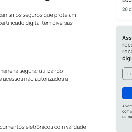
Edu
28 d
canismos seguros que protejam
rtificado digital tem diversas
Ass
rec
rec
dig
aneira segura, utilizando
 e acessos não autorizados a
Ao en
com o
em n
 documentos eletrônicos com validade