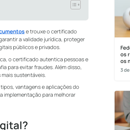
ocumentos
e trouxe o certificado
rantir a validade jurídica, proteger
itais públicos e privados.
Fed
os 
a, o certificado autentica pessoas e
os 
a para evitar fraudes. Além disso,
3 de
 mais sustentáveis.
tipos, vantagens e aplicações do
 sua implementação para melhorar
gital?