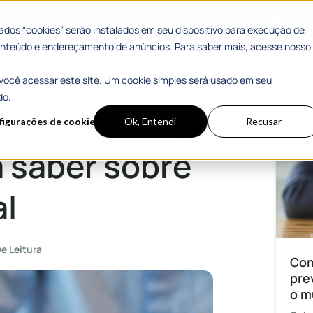
 Sucesso
Materiais Gratuitos
dos “cookies” serão instalados em seu dispositivo para execução de
 conteúdo e endereçamento de anúncios. Para saber mais, acesse nosso
você acessar este site. Um cookie simples será usado em seu
sobre certificado digital
Mais
do.
lique: tudo o
figurações de cookies
Ok, Entendi
Recusar
a saber sobre
al
De Leitura
Com
pre
o m