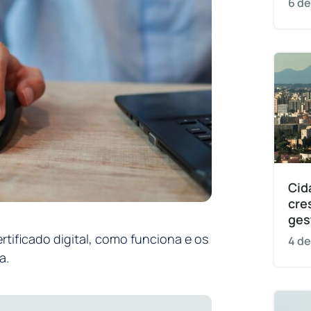
6 de
Cid
cre
ges
rtificado digital, como funciona e os
4 de
a.