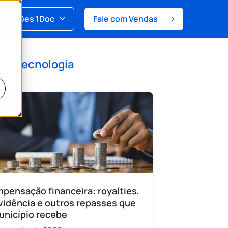
Soluções 1Doc
Fale com Vendas
 de
Tecnologia
pensação financeira: royalties,
vidência e outros repasses que
unicípio recebe