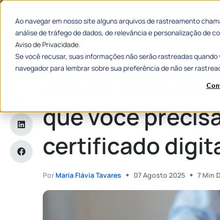
Categorias
Histórias de
Ao navegar em nosso site alguns arquivos de rastreamento chama
análise de tráfego de dados, de relevância e personalização de
Aviso de Privacidade.
Se você recusar, suas informações não serão rastreadas quando 
Home
»
Assine com um clique: tudo o que você precisa saber 
navegador para lembrar sobre sua preferência de não ser rastrea
Assine com um c
Con
que você precis
certificado digit
Por
Maria Flávia Tavares
07 Agosto 2025
7 Min 