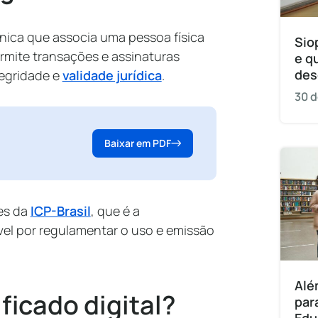
rônica que associa uma pessoa física
Sio
ermite transações e assinaturas
e q
des
tegridade e
validade jurídica
.
30 d
Baixar em PDF
zes da
ICP-Brasil
, que é a
vel por regulamentar o uso e emissão
Alé
ificado digital?
par