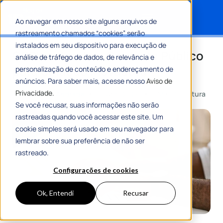
Ao navegar em nosso site alguns arquivos de
rastreamento chamados “cookies” serão
Search for:
instalados em seu dispositivo para execução de
CPSI: entenda o Contrato Público
análise de tráfego de dados, de relevância e
para Solução Inovadora
personalização de conteúdo e endereçamento de
anúncios. Para saber mais, acesse nosso
Aviso de
Privacidade.
Por
Gustavo Andrade
07 Abril 2026
8 Min De Leitura
Se você recusar, suas informações não serão
rastreadas quando você acessar este site. Um
cookie simples será usado em seu navegador para
lembrar sobre sua preferência de não ser
rastreado.
Configurações de cookies
Ok, Entendi
Recusar