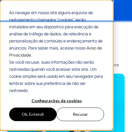
Ao navegar em nosso site alguns arquivos de
rastreamento chamados “cookies” serão
Search for:
instalados em seu dispositivo para execução de
Desconcentração e
análise de tráfego de dados, de relevância e
descentralização: entenda as
personalização de conteúdo e endereçamento de
anúncios. Para saber mais, acesse nosso
Aviso de
diferenças!
Privacidade.
Se você recusar, suas informações não serão
Por
Flávia Resende
24 Julho 2024
6 Min De Leitura
rastreadas quando você acessar este site. Um
cookie simples será usado em seu navegador para
lembrar sobre sua preferência de não ser
rastreado.
Configurações de cookies
Ok, Entendi
Recusar