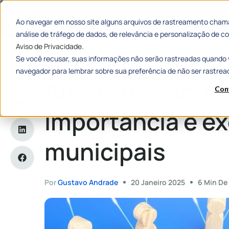
Categorias
Histórias de
Ao navegar em nosso site alguns arquivos de rastreamento chama
análise de tráfego de dados, de relevância e personalização de
Aviso de Privacidade.
Se você recusar, suas informações não serão rastreadas quando 
Home
»
Autarquia: entenda sua importância e exemplos mun
navegador para lembrar sobre sua preferência de não ser rastrea
Autarquia: ente
Con
importância e e
municipais
Por
Gustavo Andrade
20 Janeiro 2025
6 Min De 