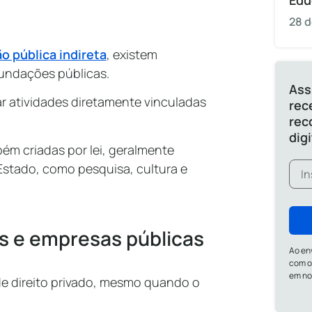
Edu
28 d
o pública indireta
, existem
fundações públicas.
Ass
r atividades diretamente vinculadas
rec
rec
dig
ém criadas por lei, geralmente
Estado, como pesquisa, cultura e
as e empresas públicas
Ao en
com o
em n
 direito privado, mesmo quando o