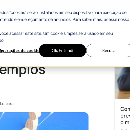
 Sucesso
Materiais Gratuitos
dos “cookies” serão instalados em seu dispositivo para execução de
 conteúdo e endereçamento de anúncios. Para saber mais, acesse nosso
você acessar este site. Um cookie simples será usado em seu
icipais
Mais
do.
nda sua
figurações de cookies
Ok, Entendi
Recusar
xemplos
Leitura
Com
pre
o m