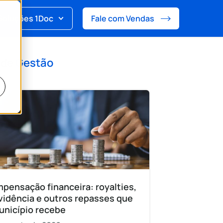
Soluções 1Doc
Fale com Vendas
 de
Gestão
pensação financeira: royalties,
vidência e outros repasses que
unicípio recebe