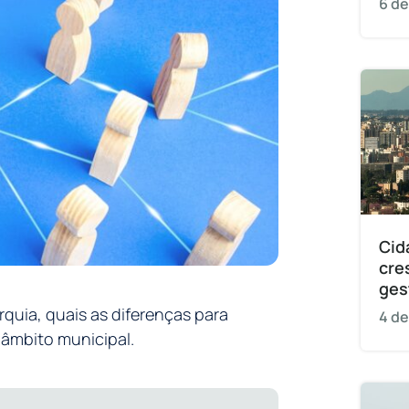
6 de
Cid
cre
ges
quia, quais as diferenças para
4 de
âmbito municipal.