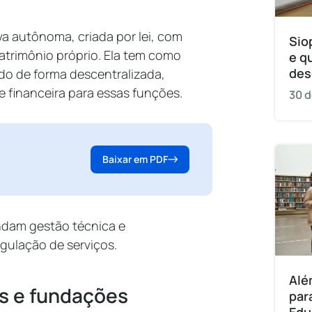
a autônoma, criada por lei, com
Sio
patrimônio próprio. Ela tem como
e q
des
ado de forma descentralizada,
e financeira para essas funções.
30 d
Baixar em PDF
ndam gestão técnica e
egulação de serviços.
Alé
as e fundações
par