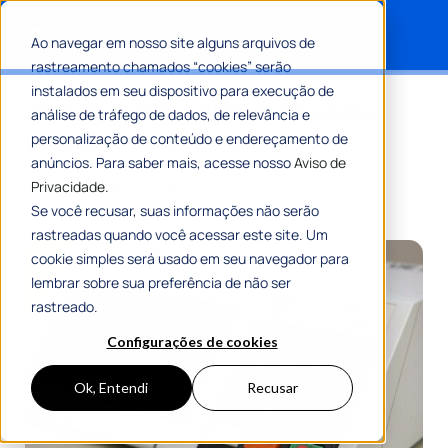
Ao navegar em nosso site alguns arquivos de
rastreamento chamados “cookies” serão
Search for:
instalados em seu dispositivo para execução de
Afinal, qual é a diferença entre
análise de tráfego de dados, de relevância e
plebiscito e referendo?
personalização de conteúdo e endereçamento de
anúncios. Para saber mais, acesse nosso
Aviso de
Privacidade.
Por
Equipe Editorial 1Doc
15 Agosto 2024
7 Min De Leitura
Se você recusar, suas informações não serão
rastreadas quando você acessar este site. Um
cookie simples será usado em seu navegador para
lembrar sobre sua preferência de não ser
rastreado.
Configurações de cookies
Ok, Entendi
Recusar