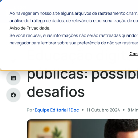
Categorias
Histórias de
Ao navegar em nosso site alguns arquivos de rastreamento chama
análise de tráfego de dados, de relevância e personalização de
Aviso de Privacidade.
Se você recusar, suas informações não serão rastreadas quando 
Home
»
Educação digital nas escolas públicas: possibilidade
navegador para lembrar sobre sua preferência de não ser rastrea
Educação digital
Con
públicas: possib
desafios
Por
Equipe Editorial 1Doc
11 Outubro 2024
8 Min