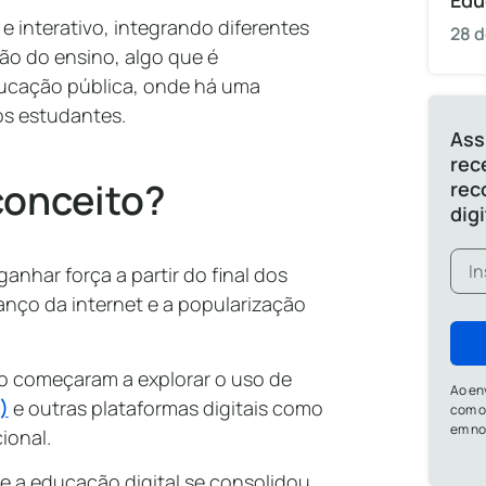
Edu
e interativo, integrando diferentes
28 d
ão do ensino, algo que é
ducação pública, onde há uma
os estudantes.
Ass
rec
conceito?
rec
dig
nhar força a partir do final dos
anço da internet e a popularização
no começaram a explorar o uso de
Ao en
)
e outras plataformas digitais como
com o
em n
ional.
e a educação digital se consolidou