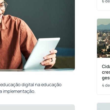
6 de
Cid
cre
ges
 educação digital na educação
4 de
ua implementação.