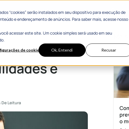
 Sucesso
Materiais Gratuitos
dos “cookies” serão instalados em seu dispositivo para execução de
 conteúdo e endereçamento de anúncios. Para saber mais, acesse nosso
você acessar este site. Um cookie simples será usado em seu
s e desafios
Mais
do.
 nas escolas
figurações de cookies
Ok, Entendi
Recusar
ilidades e
 De Leitura
Com
pre
o m