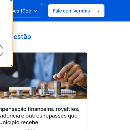
Soluções 1Doc
Fale com Vendas
 de
Gestão
pensação financeira: royalties,
vidência e outros repasses que
unicípio recebe