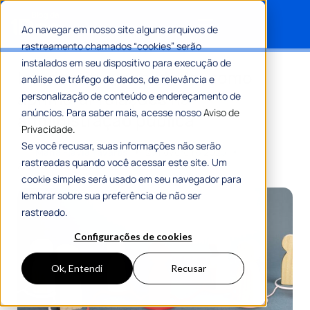
Ao navegar em nosso site alguns arquivos de
rastreamento chamados “cookies” serão
Search for:
instalados em seu dispositivo para execução de
Interinstitucionalidade: como
análise de tráfego de dados, de relevância e
aprimorar relações na
personalização de conteúdo e endereçamento de
anúncios. Para saber mais, acesse nosso
Aviso de
administração pública
Privacidade.
Se você recusar, suas informações não serão
Por
Maria Flávia Tavares
25 Fevereiro 2025
rastreadas quando você acessar este site. Um
8 Min De Leitura
cookie simples será usado em seu navegador para
lembrar sobre sua preferência de não ser
rastreado.
Configurações de cookies
Ok, Entendi
Recusar