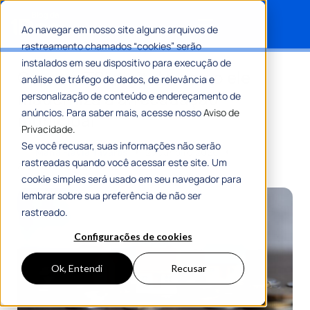
Ao navegar em nosso site alguns arquivos de
rastreamento chamados “cookies” serão
Search for:
instalados em seu dispositivo para execução de
O que é ITBI digital e como ele
análise de tráfego de dados, de relevância e
moderniza a arrecadação
personalização de conteúdo e endereçamento de
anúncios. Para saber mais, acesse nosso
Aviso de
municipal
Privacidade.
Se você recusar, suas informações não serão
Por
Maria Flávia Tavares
23 Janeiro 2026
rastreadas quando você acessar este site. Um
8 Min De Leitura
cookie simples será usado em seu navegador para
lembrar sobre sua preferência de não ser
rastreado.
Configurações de cookies
Ok, Entendi
Recusar