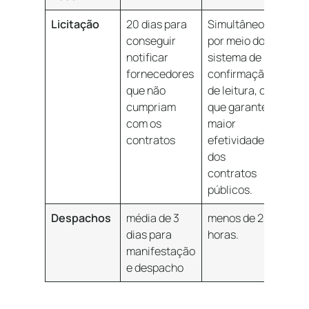
Licitação
20 dias para
Simultâneo
conseguir
por meio do
notificar
sistema de
fornecedores
confirmação
que não
de leitura, o
cumpriam
que garante
com os
maior
contratos
efetividade
dos
contratos
públicos.
Despachos
média de 3
menos de 24
dias para
horas.
manifestação
e despacho