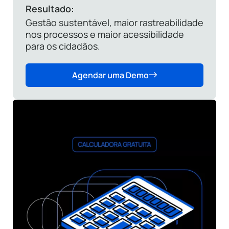
Resultado:
Gestão sustentável, maior rastreabilidade
nos processos e maior acessibilidade
para os cidadãos.
Agendar uma Demo