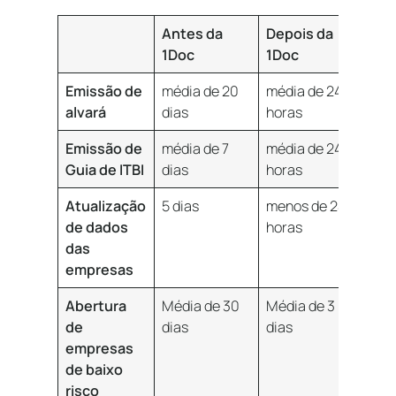
Antes da
Depois da
1Doc
1Doc
Emissão de
média de 20
média de 24
alvará
dias
horas
Emissão de
média de 7
média de 24
Guia de ITBI
dias
horas
Atualização
5 dias
menos de 24
de dados
horas
das
empresas
Abertura
Média de 30
Média de 3
de
dias
dias
empresas
de baixo
risco