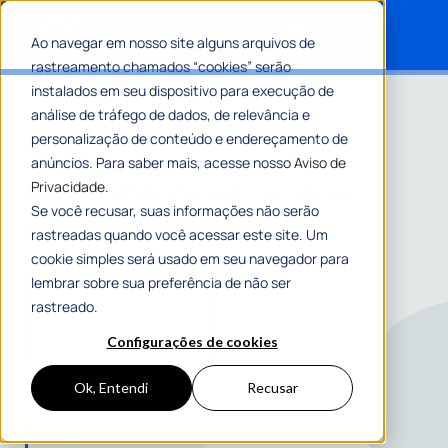
Ao navegar em nosso site alguns arquivos de
rastreamento chamados “cookies” serão
Search for:
instalados em seu dispositivo para execução de
Home
»
Mar de Espanha aumenta a proximidade com o
análise de tráfego de dados, de relevância e
cidadão e economiza R$ 249 mil
personalização de conteúdo e endereçamento de
Mar de Espanha aumenta a
anúncios. Para saber mais, acesse nosso
Aviso de
proximidade com o cidadão e
Privacidade.
Se você recusar, suas informações não serão
economiza R$ 249 mil
rastreadas quando você acessar este site. Um
cookie simples será usado em seu navegador para
147
Menos de 24 horas
lembrar sobre sua preferência de não ser
serviços online
para emissão de alvarás
rastreado.
disponibilizados para a
população
Configurações de cookies
Ok, Entendi
Recusar
1.800