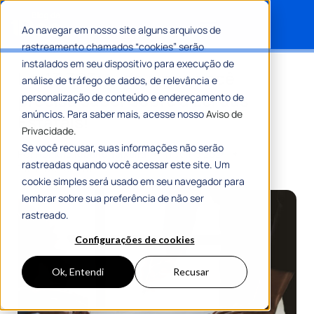
Ao navegar em nosso site alguns arquivos de
rastreamento chamados “cookies” serão
Search for:
instalados em seu dispositivo para execução de
Lei 13.303: tudo o que você
análise de tráfego de dados, de relevância e
precisa saber sobre a Lei das
personalização de conteúdo e endereçamento de
anúncios. Para saber mais, acesse nosso
Aviso de
Estatais!
Privacidade.
Se você recusar, suas informações não serão
Por
Romulo Ribeiro Teixeira
11 Julho 2024
rastreadas quando você acessar este site. Um
7 Min De Leitura
cookie simples será usado em seu navegador para
lembrar sobre sua preferência de não ser
rastreado.
Configurações de cookies
Ok, Entendi
Recusar