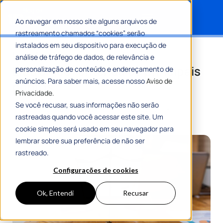
Ao navegar em nosso site alguns arquivos de
rastreamento chamados “cookies” serão
Search for:
instalados em seu dispositivo para execução de
Lei do Processo Judicial
análise de tráfego de dados, de relevância e
Eletrônico: entenda os principais
personalização de conteúdo e endereçamento de
anúncios. Para saber mais, acesse nosso
Aviso de
pontos
Privacidade.
Se você recusar, suas informações não serão
Por
Romulo Ribeiro Teixeira
18 Julho 2025
rastreadas quando você acessar este site. Um
9 Min De Leitura
cookie simples será usado em seu navegador para
lembrar sobre sua preferência de não ser
rastreado.
Configurações de cookies
Ok, Entendi
Recusar