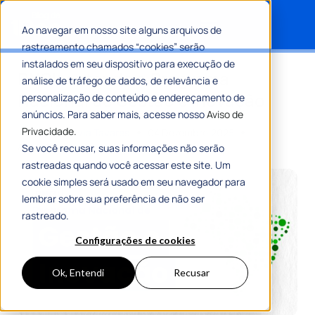
Ao navegar em nosso site alguns arquivos de
rastreamento chamados “cookies” serão
Search for:
instalados em seu dispositivo para execução de
PNGI: entenda o Programa
análise de tráfego de dados, de relevância e
Nacional de Gestão e Inovação
personalização de conteúdo e endereçamento de
anúncios. Para saber mais, acesse nosso
Aviso de
Privacidade.
Por
Maria Flávia Tavares
04 Dezembro 2025
8 Min De Leitura
Se você recusar, suas informações não serão
rastreadas quando você acessar este site. Um
cookie simples será usado em seu navegador para
lembrar sobre sua preferência de não ser
rastreado.
Configurações de cookies
Ok, Entendi
Recusar