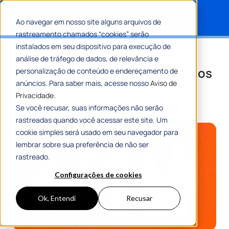
Ao navegar em nosso site alguns arquivos de
rastreamento chamados “cookies” serão
Search for:
instalados em seu dispositivo para execução de
Proteção social: o que é, como
análise de tráfego de dados, de relevância e
funciona e o papel dos municípios
personalização de conteúdo e endereçamento de
anúncios. Para saber mais, acesse nosso
Aviso de
Privacidade.
Por
Maria Flávia Tavares
15 Abril 2026
7 Min De Leitura
Se você recusar, suas informações não serão
rastreadas quando você acessar este site. Um
cookie simples será usado em seu navegador para
lembrar sobre sua preferência de não ser
rastreado.
Configurações de cookies
Ok, Entendi
Recusar