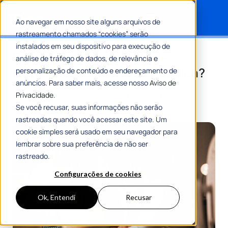
Ao navegar em nosso site alguns arquivos de
rastreamento chamados “cookies” serão
Search for:
instalados em seu dispositivo para execução de
Como seguir o princípio da
análise de tráfego de dados, de relevância e
razoabilidade na gestão pública?
personalização de conteúdo e endereçamento de
anúncios. Para saber mais, acesse nosso
Aviso de
Privacidade.
Por
Maria Flávia Tavares
26 Julho 2024
7 Min De Leitura
Se você recusar, suas informações não serão
rastreadas quando você acessar este site. Um
cookie simples será usado em seu navegador para
lembrar sobre sua preferência de não ser
rastreado.
Configurações de cookies
Ok, Entendi
Recusar