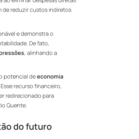
 ao eliminar despesas diretas
m de reduzir custos indiretos
ionável e demonstra o
abilidade. De fato,
mpressões
, alinhando a
 o potencial de
economia
. Esse recurso financeiro,
r redirecionado para
Rio Quente.
ão do futuro