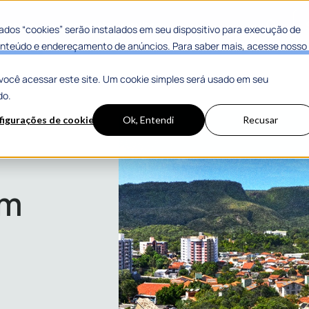
 Sucesso
Materiais Gratuitos
dos “cookies” serão instalados em seu dispositivo para execução de
 conteúdo e endereçamento de anúncios. Para saber mais, acesse nosso
você acessar este site. Um cookie simples será usado em seu
do.
figurações de cookies
Ok, Entendi
Recusar
ocessual
em
l