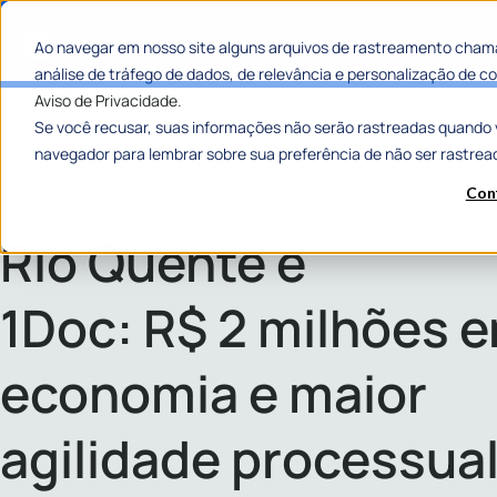
Categorias
Histórias de
Ao navegar em nosso site alguns arquivos de rastreamento chama
análise de tráfego de dados, de relevância e personalização de
Aviso de Privacidade.
Se você recusar, suas informações não serão rastreadas quando 
navegador para lembrar sobre sua preferência de não ser rastrea
Con
Home
»
Rio Quente e 1Doc: R$ 2 milhões em economia e maior agilidade pr
Rio Quente e
1Doc: R$ 2 milhões 
economia e maior
agilidade processua