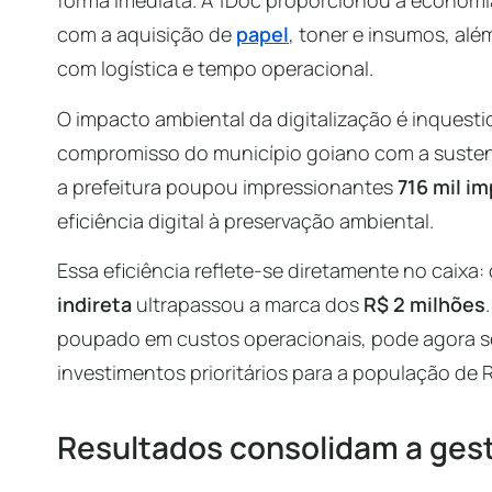
forma imediata. A 1Doc proporcionou a economia
com a aquisição de
papel
, toner e insumos, alé
com logística e tempo operacional.
O impacto ambiental da digitalização é inquest
compromisso do município goiano com a sustent
a prefeitura poupou impressionantes
716 mil i
eficiência digital à preservação ambiental.
Essa eficiência reflete-se diretamente no caixa:
indireta
ultrapassou a marca dos
R$ 2 milhões
poupado em custos operacionais, pode agora se
investimentos prioritários para a população de 
Resultados consolidam a gest