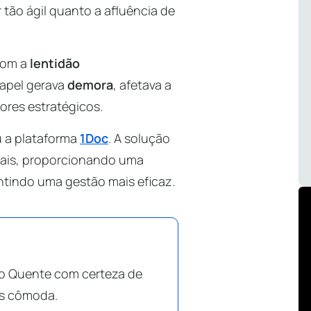
 tão ágil quanto a afluência de
com a
lentidão
papel gerava
demora
, afetava a
tores estratégicos.
u a plataforma
1Doc
. A solução
pais, proporcionando uma
ntindo uma gestão mais eficaz.
Rio Quente com certeza de
is cômoda.