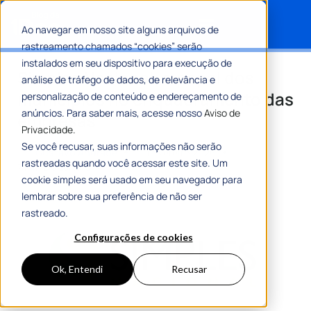
Ao navegar em nosso site alguns arquivos de
rastreamento chamados “cookies” serão
Search for:
instalados em seu dispositivo para execução de
Simples Nacional: o papel dos
análise de tráfego de dados, de relevância e
municípios no enquadramento das
personalização de conteúdo e endereçamento de
anúncios. Para saber mais, acesse nosso
Aviso de
empresas
Privacidade.
Se você recusar, suas informações não serão
Por
Gustavo Andrade
10 Fevereiro 2026
rastreadas quando você acessar este site. Um
7 Min De Leitura
cookie simples será usado em seu navegador para
lembrar sobre sua preferência de não ser
rastreado.
Configurações de cookies
Ok, Entendi
Recusar