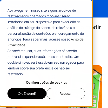
Ao navegar em nosso site alguns arquivos de
rastreamento chamados “cookies” serão
Search for:
instalados em seu dispositivo para execução de
SROI no setor público: como medir
análise de tráfego de dados, de relevância e
o retorno social de programas
personalização de conteúdo e endereçamento de
anúncios. Para saber mais, acesse nosso
Aviso de
governamentais
Privacidade.
Se você recusar, suas informações não serão
Por
Equipe Editorial 1Doc
04 Fevereiro 2026
rastreadas quando você acessar este site. Um
8 Min De Leitura
cookie simples será usado em seu navegador para
lembrar sobre sua preferência de não ser
rastreado.
Configurações de cookies
Ok, Entendi
Recusar