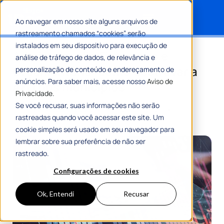
Ao navegar em nosso site alguns arquivos de
rastreamento chamados “cookies” serão
Search for:
instalados em seu dispositivo para execução de
Administração Financeira e
análise de tráfego de dados, de relevância e
Orçamentária: como destravar a
personalização de conteúdo e endereçamento de
anúncios. Para saber mais, acesse nosso
Aviso de
AFO nos municípios
Privacidade.
Se você recusar, suas informações não serão
Por
Maria Flávia Tavares
13 Fevereiro 2026
rastreadas quando você acessar este site. Um
8 Min De Leitura
cookie simples será usado em seu navegador para
lembrar sobre sua preferência de não ser
rastreado.
Configurações de cookies
Ok, Entendi
Recusar