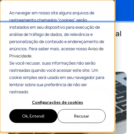
Ao navegar em nosso site alguns arquivos de
rastreamento chamados “cookies” serão
Search for:
instalados em seu dispositivo para execução de
A revolução da cartografia digital
análise de tráfego de dados, de relevância e
na gestão pública municipal
personalização de conteúdo e endereçamento de
anúncios. Para saber mais, acesse nosso
Aviso de
Privacidade.
Por
Juliana C. Passos
19 Fevereiro 2025
5 Min De Leitura
Se você recusar, suas informações não serão
rastreadas quando você acessar este site. Um
cookie simples será usado em seu navegador para
lembrar sobre sua preferência de não ser
rastreado.
Configurações de cookies
Ok, Entendi
Recusar