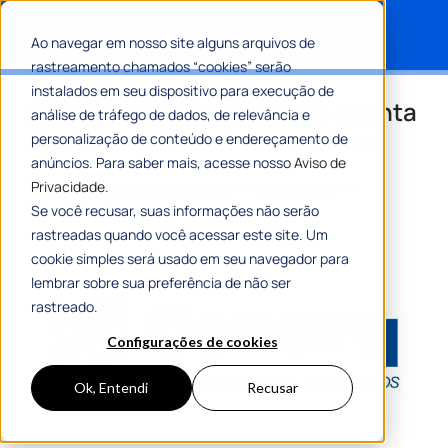
Ao navegar em nosso site alguns arquivos de
rastreamento chamados “cookies” serão
Search for:
instalados em seu dispositivo para execução de
Conarq: entenda como ele orienta
análise de tráfego de dados, de relevância e
a política nacional de arquivos
personalização de conteúdo e endereçamento de
anúncios. Para saber mais, acesse nosso
Aviso de
Privacidade.
Por
Mariana Dutra Dos Santos
14 Maio 2025
6 Min De Leitura
Se você recusar, suas informações não serão
rastreadas quando você acessar este site. Um
cookie simples será usado em seu navegador para
lembrar sobre sua preferência de não ser
rastreado.
Configurações de cookies
Ok, Entendi
Recusar