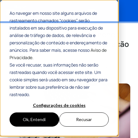
Ao navegar em nosso site alguns arquivos de
rastreamento chamados “cookies” serão
Search for:
instalados em seu dispositivo para execução de
DAIR no RPPS: como preencher,
análise de tráfego de dados, de relevância e
enviar e evitar erros na declaração
personalização de conteúdo e endereçamento de
anúncios. Para saber mais, acesse nosso
Aviso de
anual
Privacidade.
Se você recusar, suas informações não serão
Por
Maria Flávia Tavares
10 Novembro 2025
rastreadas quando você acessar este site. Um
8 Min De Leitura
cookie simples será usado em seu navegador para
lembrar sobre sua preferência de não ser
rastreado.
Configurações de cookies
Ok, Entendi
Recusar