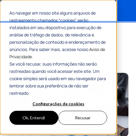
Ao navegar em nosso site alguns arquivos de
rastreamento chamados “cookies” serão
Search for:
instalados em seu dispositivo para execução de
Despesas discricionárias e
análise de tráfego de dados, de relevância e
planejamento municipal
personalização de conteúdo e endereçamento de
anúncios. Para saber mais, acesse nosso
Aviso de
Privacidade.
Por
Gustavo Andrade
27 Fevereiro 2026
8 Min De Leitura
Se você recusar, suas informações não serão
rastreadas quando você acessar este site. Um
cookie simples será usado em seu navegador para
lembrar sobre sua preferência de não ser
rastreado.
Configurações de cookies
Ok, Entendi
Recusar