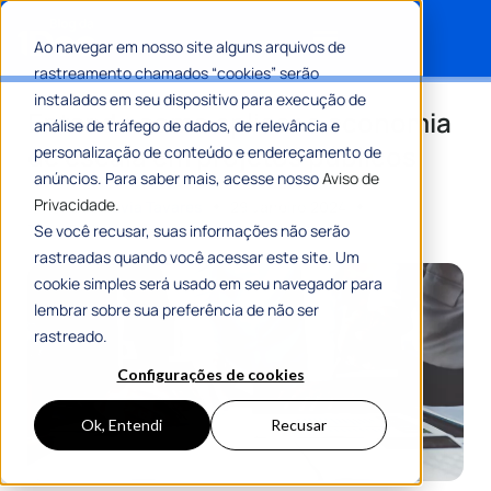
Ao navegar em nosso site alguns arquivos de
rastreamento chamados “cookies” serão
Search for:
instalados em seu dispositivo para execução de
Entenda como aplicar a economia
análise de tráfego de dados, de relevância e
de escala em projetos públicos
personalização de conteúdo e endereçamento de
anúncios. Para saber mais, acesse nosso
Aviso de
Privacidade.
Por
Maria Flávia Tavares
29 Janeiro 2024
7 Min De Leitura
Se você recusar, suas informações não serão
rastreadas quando você acessar este site. Um
cookie simples será usado em seu navegador para
lembrar sobre sua preferência de não ser
rastreado.
Configurações de cookies
Ok, Entendi
Recusar