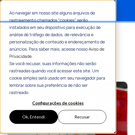
Ao navegar em nosso site alguns arquivos de
rastreamento chamados “cookies” serão
Search for:
instalados em seu dispositivo para execução de
Padronização de processos:
análise de tráfego de dados, de relevância e
passo a passo para o setor
personalização de conteúdo e endereçamento de
anúncios. Para saber mais, acesse nosso
Aviso de
público!
Privacidade.
Se você recusar, suas informações não serão
Por
Equipe Editorial 1Doc
02 Outubro 2023
rastreadas quando você acessar este site. Um
5 Min De Leitura
cookie simples será usado em seu navegador para
lembrar sobre sua preferência de não ser
rastreado.
Configurações de cookies
Ok, Entendi
Recusar