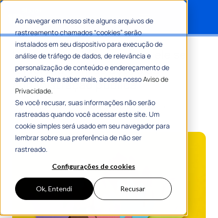
Ao navegar em nosso site alguns arquivos de
rastreamento chamados “cookies” serão
Search for:
instalados em seu dispositivo para execução de
Interesse público e como ele se
análise de tráfego de dados, de relevância e
relaciona com as ações da
personalização de conteúdo e endereçamento de
anúncios. Para saber mais, acesse nosso
Aviso de
administração pública
Privacidade.
Se você recusar, suas informações não serão
Por
Equipe Editorial 1Doc
06 Agosto 2024
rastreadas quando você acessar este site. Um
9 Min De Leitura
cookie simples será usado em seu navegador para
lembrar sobre sua preferência de não ser
rastreado.
Configurações de cookies
Ok, Entendi
Recusar