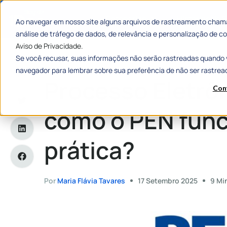
Categorias
Histórias de
Ao navegar em nosso site alguns arquivos de rastreamento chama
análise de tráfego de dados, de relevância e personalização de
Aviso de Privacidade.
Se você recusar, suas informações não serão rastreadas quando 
Home
»
Processo Eletrônico Nacional: como o PEN funciona 
navegador para lembrar sobre sua preferência de não ser rastrea
Processo Eletrôn
Con
como o PEN func
prática?
Por
Maria Flávia Tavares
17 Setembro 2025
9 Mi