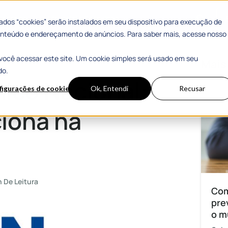
 Sucesso
Materiais Gratuitos
dos “cookies” serão instalados em seu dispositivo para execução de
 conteúdo e endereçamento de anúncios. Para saber mais, acesse nosso
você acessar este site. Um cookie simples será usado em seu
na prática?
Mais
do.
ico Nacional:
figurações de cookies
Ok, Entendi
Recusar
iona na
n De Leitura
Com
pre
o m