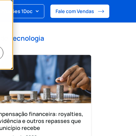
Soluções 1Doc
Fale com Vendas
 de
Tecnologia
pensação financeira: royalties,
vidência e outros repasses que
unicípio recebe