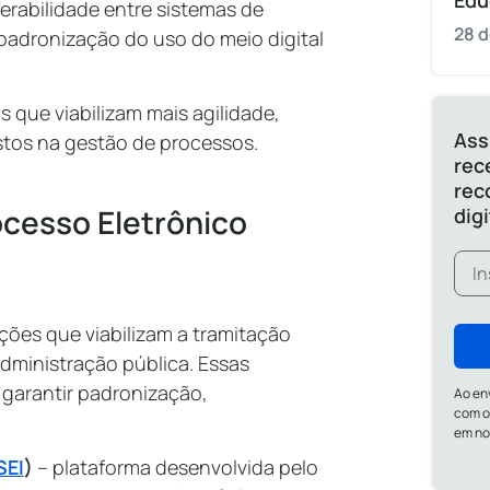
Edu
perabilidade entre sistemas de
28 d
padronização do uso do meio digital
s que viabilizam mais agilidade,
Ass
tos na gestão de processos.
rec
rec
ocesso Eletrônico
dig
ões que viabilizam a tramitação
dministração pública. Essas
 garantir padronização,
Ao en
com o
em n
SEI
)
– plataforma desenvolvida pelo