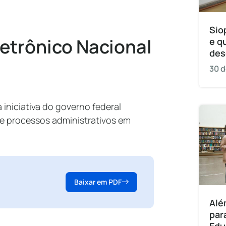
Sio
letrônico Nacional
e q
des
30 d
iniciativa do governo federal
de processos administrativos em
Baixar em PDF
Alé
par