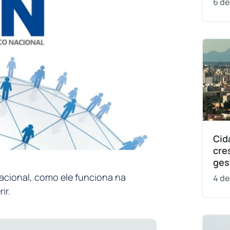
6 de
Cid
cre
ges
acional, como ele funciona na
4 de
ir.