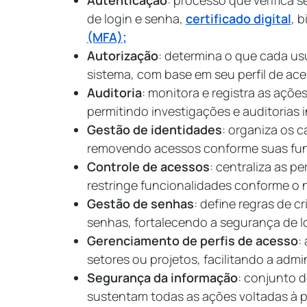
Autenticação
: processo que verifica s
de login e senha,
certificado digital
, 
(MFA);
Autorização
: determina o que cada us
sistema, com base em seu perfil de ac
Auditoria
: monitora e registra as açõ
permitindo investigações e auditorias 
Gestão de identidades
: organiza os c
removendo acessos conforme suas fu
Controle de acessos
: centraliza as p
restringe funcionalidades conforme o 
Gestão de senhas
: define regras de 
senhas, fortalecendo a segurança de l
Gerenciamento de perfis de acesso
:
setores ou projetos, facilitando a adm
Segurança da informação
: conjunto d
sustentam todas as ações voltadas à 