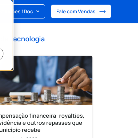
Soluções 1Doc
Fale com Vendas
 de
Tecnologia
pensação financeira: royalties,
vidência e outros repasses que
unicípio recebe