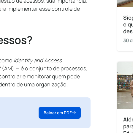
gestão de acessos, sua importância,
ara implementar esse controle de
Sio
e q
des
cessos?
30 d
 como
Identity and Access
t
(AM) — é o conjunto de processos,
, controlar e monitorar quem pode
 dentro de uma organização.
Baixar em PDF
Alé
par