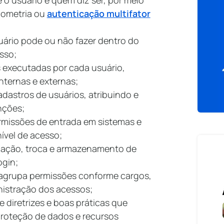
e o usuário é quem diz ser, por meio
biometria ou
autenticação multifator
uário pode ou não fazer dentro do
esso;
es executadas por cada usuário,
internas e externas;
adastros de usuários, atribuindo e
nções;
ermissões de entrada em sistemas e
nível de acesso;
criação, troca e armazenamento de
ogin;
 agrupa permissões conforme cargos,
inistração dos acessos;
e diretrizes e boas práticas que
proteção de dados e recursos