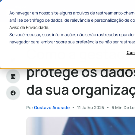
Categorias
Histórias de
Ao navegar em nosso site alguns arquivos de rastreamento chama
análise de tráfego de dados, de relevância e personalização de
Aviso de Privacidade.
Se você recusar, suas informações não serão rastreadas quando 
Home
»
Como a gestão de acessos protege os dados e siste
navegador para lembrar sobre sua preferência de não ser rastrea
Como a gestão 
Con
protege os dado
da sua organiza
Por
Gustavo Andrade
11 Julho 2025
6 Min De Le