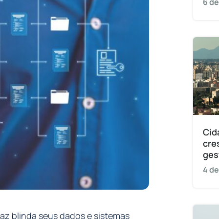
6 de
Cid
cre
ges
4 de
az blinda seus dados e sistemas