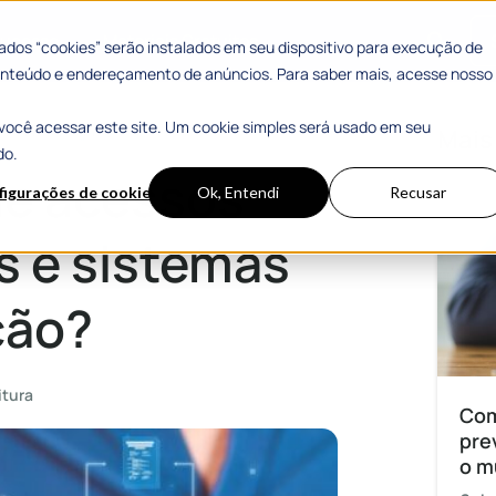
 Sucesso
Materiais Gratuitos
dos “cookies” serão instalados em seu dispositivo para execução de
 conteúdo e endereçamento de anúncios. Para saber mais, acesse nosso
você acessar este site. Um cookie simples será usado em seu
mas da sua organização?
Mais
do.
de acessos
figurações de cookies
Ok, Entendi
Recusar
s e sistemas
ção?
itura
Com
pre
o m