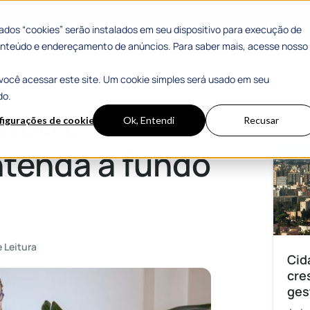
 Sucesso
Materiais Gratuitos
dos “cookies” serão instalados em seu dispositivo para execução de
 conteúdo e endereçamento de anúncios. Para saber mais, acesse nosso
você acessar este site. Um cookie simples será usado em seu
 o PGD
Mais
do.
tão e
figurações de cookies
Ok, Entendi
Recusar
tenda a fundo
 Leitura
Cid
cre
ges