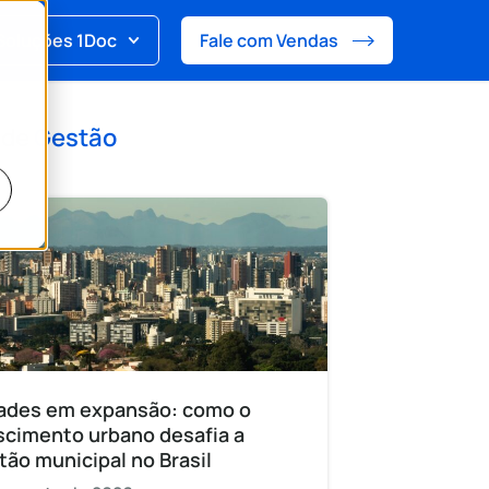
Soluções 1Doc
Fale com Vendas
 de
Gestão
ades em expansão: como o
scimento urbano desafia a
tão municipal no Brasil