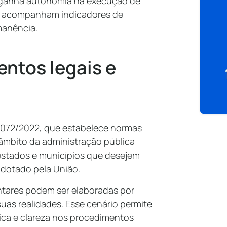
 ganha autonomia na execução de
es acompanham indicadores de
manência.
ntos legais e
1.072/2022, que estabelece normas
âmbito da administração pública
 estados e municípios que desejem
adotado pela União.
tares podem ser elaboradas por
suas realidades. Esse cenário permite
ica e clareza nos procedimentos