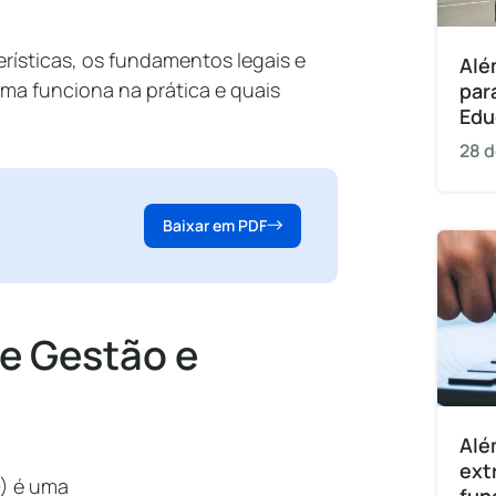
erísticas, os fundamentos legais e
Alé
a funciona na prática e quais
par
Edu
28 d
Baixar em PDF
e Gestão e
?
Alé
ext
) é uma