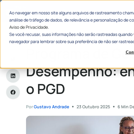
Categorias
Histórias de
Ao navegar em nosso site alguns arquivos de rastreamento chama
análise de tráfego de dados, de relevância e personalização de
Aviso de Privacidade.
Se você recusar, suas informações não serão rastreadas quando 
Home
»
Programa de Gestão e Desempenho: entenda a fundo
navegador para lembrar sobre sua preferência de não ser rastrea
Programa de Ges
Con
Desempenho: en
o PGD
Por
Gustavo Andrade
23 Outubro 2025
6 Min De