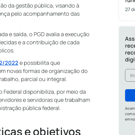
fun
ção da gestão pública, visando à
27 d
esença pelo acompanhamento das
ada e saída, o PGD avalia a execução
Ass
lecidas e a contribuição de cada
rec
blicos.
rec
dig
72/2022
e possibilita que
tem novas formas de organização do
abalho, parcial ou integral.
Federal disponibiliza, por meio da
ervidores e servidoras que trabalham
istração pública federal.
Ao en
com o
em n
ticas e objetivos