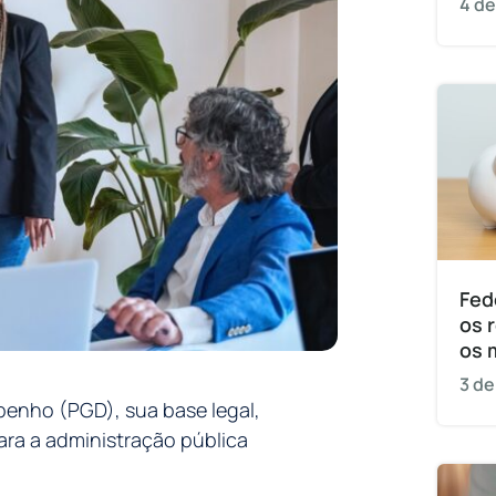
4 de
Fed
os 
os 
3 de
enho (PGD), sua base legal,
ara a administração pública