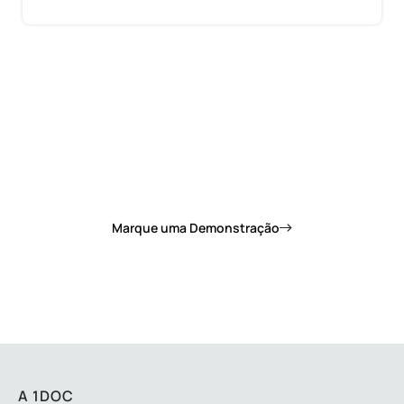
Quer saber como a 1Doc pode mudar de vez o
dia a dia da sua prefeitura?
Marque uma Demonstração
A 1DOC