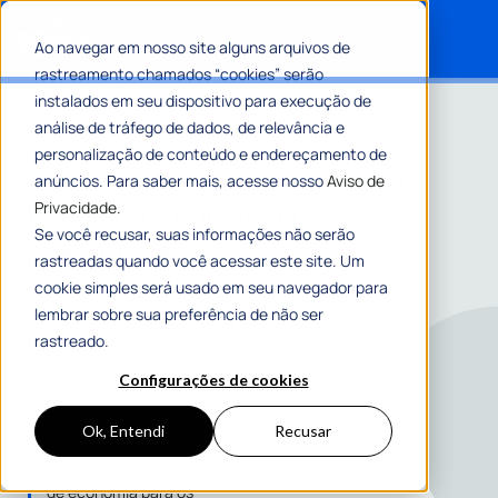
Ao navegar em nosso site alguns arquivos de
rastreamento chamados “cookies” serão
Search for:
instalados em seu dispositivo para execução de
Home
»
São Gonçalo do Amarante: da papelada à eficiência
análise de tráfego de dados, de relevância e
sustentável
personalização de conteúdo e endereçamento de
São Gonçalo do Amarante: da
anúncios. Para saber mais, acesse nosso
Aviso de
papelada à eficiência
Privacidade.
Se você recusar, suas informações não serão
sustentável
rastreadas quando você acessar este site. Um
cookie simples será usado em seu navegador para
111.027
89.700
lembrar sobre sua preferência de não ser
assinaturas digitais em
memorandos gerados
rastreado.
2023
em 2023
Configurações de cookies
Ok, Entendi
Recusar
R$ 3.882.441,70
de economia para os