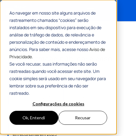
Ao navegar em nosso site alguns arquivos de
rastreamento chamados “cookies” serão
Search for:
instalados em seu dispositivo para execução de
Home
»
Transformação digital na administração pública: o
análise de tráfego de dados, de relevância e
caso de Presidente Prudente
personalização de conteúdo e endereçamento de
Transformação digital na
anúncios. Para saber mais, acesse nosso
Aviso de
administração pública: o caso
Privacidade.
Se você recusar, suas informações não serão
de Presidente Prudente
rastreadas quando você acessar este site. Um
cookie simples será usado em seu navegador para
108 mil
611 mil
lembrar sobre sua preferência de não ser
assinaturas digitais
notificações enviadas
rastreado.
realizadas em 2023
para contribuintes
Configurações de cookies
Ok, Entendi
Recusar
R$ 18.898.416,95
em economia em 2023