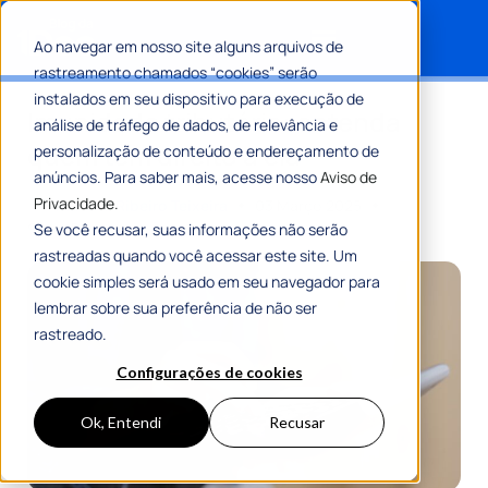
Ao navegar em nosso site alguns arquivos de
rastreamento chamados “cookies” serão
Search for:
instalados em seu dispositivo para execução de
Imunidade tributária: entenda
análise de tráfego de dados, de relevância e
quem tem direito a ela
personalização de conteúdo e endereçamento de
anúncios. Para saber mais, acesse nosso
Aviso de
Privacidade.
Por
Romulo Ribeiro Teixeira
03 Março 2025
9 Min De Leitura
Se você recusar, suas informações não serão
rastreadas quando você acessar este site. Um
cookie simples será usado em seu navegador para
lembrar sobre sua preferência de não ser
rastreado.
Configurações de cookies
Ok, Entendi
Recusar