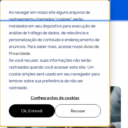
Ao navegar em nosso site alguns arquivos de
rastreamento chamados “cookies” serão
Search for:
instalados em seu dispositivo para execução de
O que é um documento
análise de tráfego de dados, de relevância e
arquivístico e qual a sua
personalização de conteúdo e endereçamento de
anúncios. Para saber mais, acesse nosso
Aviso de
importância para a gestão
Privacidade.
pública?
Se você recusar, suas informações não serão
rastreadas quando você acessar este site. Um
Por
Equipe Editorial 1Doc
04 Agosto 2023
cookie simples será usado em seu navegador para
8 Min De Leitura
lembrar sobre sua preferência de não ser
rastreado.
Configurações de cookies
Ok, Entendi
Recusar