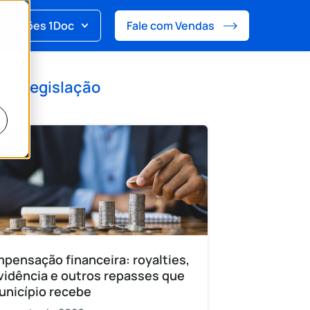
Soluções 1Doc
Fale com Vendas
 de
Legislação
pensação financeira: royalties,
vidência e outros repasses que
unicípio recebe