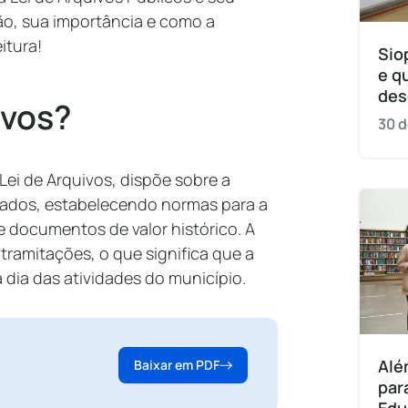
ção, sua importância e como a
itura!
Sio
e q
des
ivos?
30 d
ei de Arquivos, dispõe sobre a
ivados, estabelecendo normas para a
 documentos de valor histórico. A
tramitações, o que significa que a
 dia das atividades do município.
Alé
Baixar em PDF
par