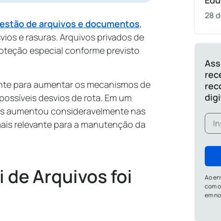
Edu
28 d
estão de arquivos e documentos
,
vios e rasuras. Arquivos privados de
roteção especial conforme previsto
Ass
rec
nte para aumentar os mecanismos de
rec
dig
possíveis desvios de rota. Em um
vos aumentou consideravelmente nas
 mais relevante para a manutenção da
 de Arquivos foi
Ao en
com o
em n