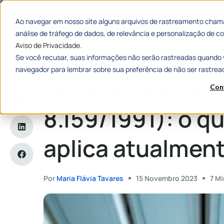
Categorias
Histórias de
Ao navegar em nosso site alguns arquivos de rastreamento chama
análise de tráfego de dados, de relevância e personalização de
Aviso de Privacidade.
Se você recusar, suas informações não serão rastreadas quando 
Home
»
Lei de Arquivos (Lei nº 8.159/1991): o que é e como s
navegador para lembrar sobre sua preferência de não ser rastrea
Lei de Arquivos (
Con
8.159/1991): o q
aplica atualmen
Por
Maria Flávia Tavares
15 Novembro 2023
7 Mi