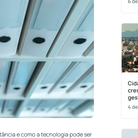
6 de
Cid
cre
ges
4 de
ortância e como a tecnologia pode ser