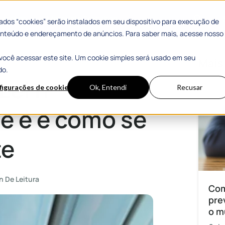
 Sucesso
Materiais Gratuitos
dos “cookies” serão instalados em seu dispositivo para execução de
 conteúdo e endereçamento de anúncios. Para saber mais, acesse nosso
você acessar este site. Um cookie simples será usado em seu
e aplica atualmente
Mais
do.
Lei nº
figurações de cookies
Ok, Entendi
Recusar
ue é e como se
te
n De Leitura
Com
pre
o m