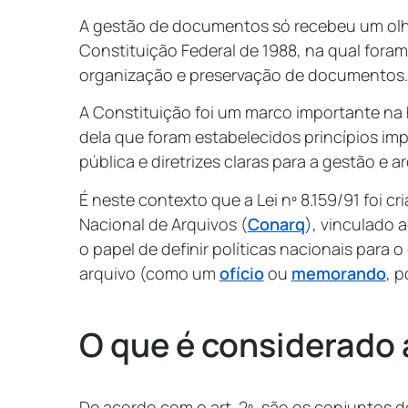
A gestão de documentos só recebeu um olh
Constituição Federal de 1988, na qual foram 
organização e preservação de documentos
A Constituição foi um marco importante na his
dela que foram estabelecidos princípios i
pública e diretrizes claras para a gestão e
É neste contexto que a Lei nº 8.159/91 foi c
Nacional de Arquivos (
Conarq
), vinculado 
o papel de definir políticas nacionais para
arquivo (como um
ofício
ou
memorando
, 
O que é considerado 
De acordo com o art. 2º, são os conjuntos