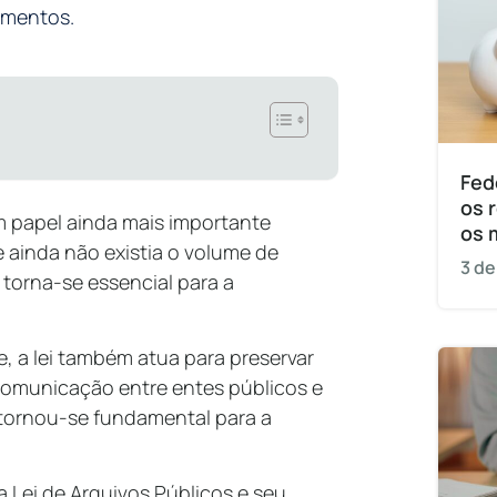
umentos.
Fed
os 
m papel ainda mais importante
os 
ainda não existia o volume de
3 de
 torna-se essencial para a
, a lei também atua para preservar
 comunicação entre entes públicos e
e tornou-se fundamental para a
 Lei de Arquivos Públicos e seu