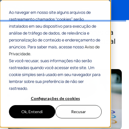
Ao navegar em nosso site alguns arquivos de
rastreamento chamados “cookies” serão
Search for:
instalados em seu dispositivo para execução de
Entenda os principais fatores da
análise de tráfego de dados, de relevância e
previsão orçamentária municipal
personalização de conteúdo e endereçamento de
anúncios. Para saber mais, acesse nosso
Aviso de
Privacidade.
Por
Gustavo Andrade
12 Março 2026
10 Min De Leitura
Se você recusar, suas informações não serão
rastreadas quando você acessar este site. Um
cookie simples será usado em seu navegador para
lembrar sobre sua preferência de não ser
rastreado.
Configurações de cookies
Ok, Entendi
Recusar